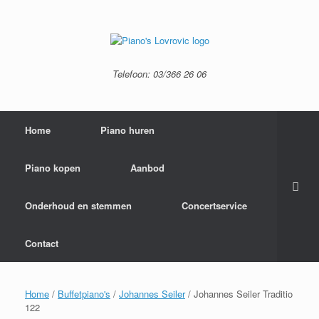
Ga
naar
de
inhoud
Telefoon: 03/366 26 06
Home
Piano huren
Piano kopen
Aanbod
Onderhoud en stemmen
Concertservice
Contact
Home
/
Buffetpiano's
/
Johannes Seiler
/ Johannes Seiler Traditio
122